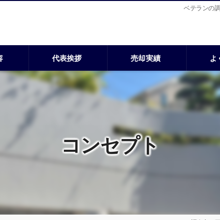
ベテランの
容
代表挨拶
売却実績
よ
コンセプト